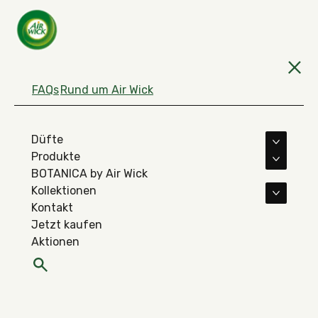
FAQs
Rund um Air Wick
Düfte
Mehr D
Produkte
Mehr Pr
BOTANICA by Air Wick
Kollektionen
Mehr Ko
Kontakt
Jetzt kaufen
Aktionen