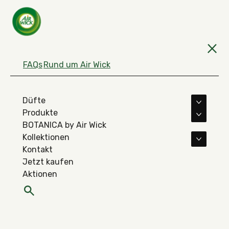
FAQs
Rund um Air Wick
Düfte
Mehr D
Produkte
Mehr Pr
BOTANICA by Air Wick
Kollektionen
Mehr Ko
Kontakt
Jetzt kaufen
Aktionen