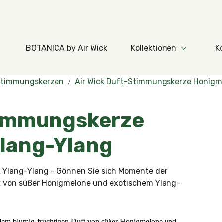
BOTANICA by Air Wick
Kollektionen
K
ehr Produkte
Mehr Koll
Stimmungskerzen
Air Wick Duft-Stimmungskerze Honigm
timmungskerze
lang-Ylang
 Ylang-Ylang - Gönnen Sie sich Momente der
 von süßer Honigmelone und exotischem Ylang-
dem blumig-fruchtigen Duft von süßer Honigmelone und