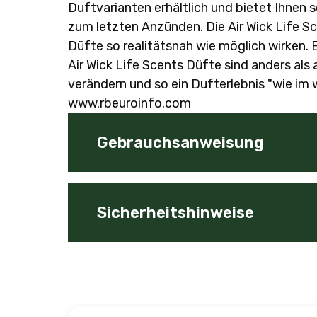
Duftvarianten erhältlich und bietet Ihnen 
zum letzten Anzünden. Die Air Wick Life 
Düfte so realitätsnah wie möglich wirken. 
Air Wick Life Scents Düfte sind anders als 
verändern und so ein Dufterlebnis "wie i
www.rbeuroinfo.com
Gebrauchsanweisung
Lesen Sie bitte vor Anwendung die Gebr
Hinweise kann zu Feuergefahr, Verletzu
Sicherheitshinweise
STREICHHÖLZER). Keine ätherischen Öle 
brennbaren Gegenständen abbrennen lass
oder in der Nähe von Materialien abbren
Darf nicht in die Hände von Kindern gelan
verwenden (z.B. Fernseher). Docht auf c
VERSCHLUCKEN: Sofort GIFTINFORMATIONS
Kerze bewegen oder neigen. Kontakt zwi
weniger als 1 cm Wachs die Kerze bitte l
beschädigtem Glas die Kerze nicht verw