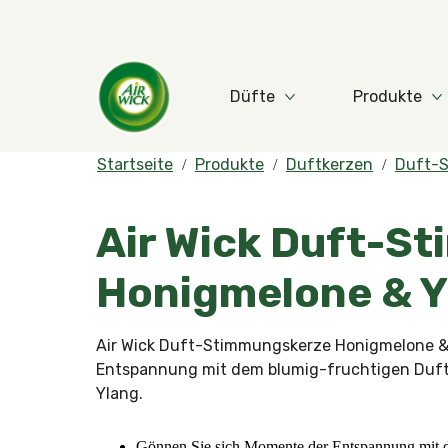
Düfte
Produkte
Mehr Düfte
M
Startseite
Produkte
Duftkerzen
Duft-
Air Wick Duft-S
Honigmelone & Y
Air Wick Duft-Stimmungskerze Honigmelone &
Entspannung mit dem blumig-fruchtigen Duft
Ylang.
Gönnen Sie sich Momente der Entspannung mit 