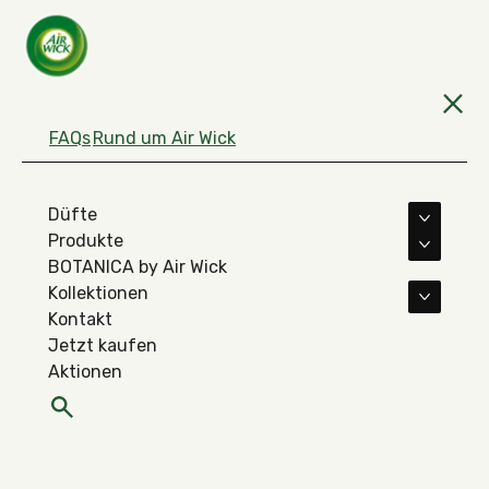
FAQs
Rund um Air Wick
Düfte
Mehr D
Produkte
Mehr Pr
BOTANICA by Air Wick
Kollektionen
Mehr Ko
Kontakt
Jetzt kaufen
Aktionen