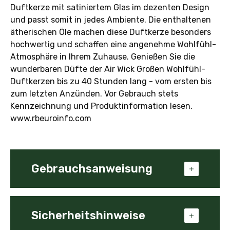
Duftkerze mit satiniertem Glas im dezenten Design
und passt somit in jedes Ambiente. Die enthaltenen
ätherischen Öle machen diese Duftkerze besonders
hochwertig und schaffen eine angenehme Wohlfühl-
Atmosphäre in Ihrem Zuhause. Genießen Sie die
wunderbaren Düfte der Air Wick Großen Wohlfühl-
Duftkerzen bis zu 40 Stunden lang - vom ersten bis
zum letzten Anzünden. Vor Gebrauch stets
Kennzeichnung und Produktinformation lesen.
www.rbeuroinfo.com
Gebrauchsanweisung
Lesen Sie bitte vor Anwendung die
Gebrauchs- und Sicherheitshinweise
Sicherheitshinweise
SORGFÄLTIG durch und bewahren diese